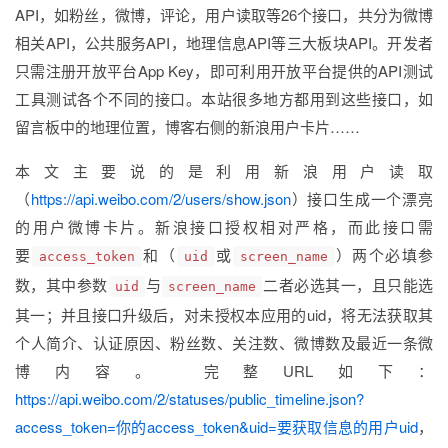
API，如粉丝，微博，评论，用户读取等26个接口，共分为微博
相关API，公共服务API，地理信息API等三大板块API。开发者
只需注册开放平台App Key，即可利用开放平台提供的API测试
工具测试各个不同的接口。本站很多地方都用到这些接口，如
留言板中的地理位置，博客右侧的新浪用户卡片……
本文主要说的是利用新浪用户读取
（
https://api.weibo.com/2/users/show.json
）接口生成一个漂亮
的用户微博卡片。新浪接口授权相对严格，而此接口需
要
和（
或
）两个必填参
access_token
uid
screen_name
数，其中参数
与
二者必选其一，且只能选
uid
screen_name
其一；并且接口升级后，对未授权本应用的uid，将无法获取其
个人简介、认证原因、粉丝数、关注数、微博数及最近一条微
博内容。 完整URL如下：
https://api.weibo.com/2/statuses/public_timeline.json?
access_token=你的access_token&uid=要获取信息的用户uid
，