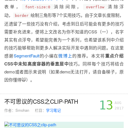
表单，
消除间隙，
清除浮
font-size:0
overflow
动，
绘制三角形等7个实用技巧。由于文章长度限制，
border
还遗留了一些技巧没有介绍，考虑到日后可能会有更多的技巧
需要补充进来，便将上文改名为你不知道的CSS（一），名字
其实有点浮夸，希望能完善为一个系列，也希望该系列中介绍
的技巧能够帮助到更多人解决实际开发中遇到的问题。在这里
感谢
SegmentFault
的小编在
微博上
的推荐。本文将
重点介绍
CSS中未知高度容器的垂直居中
技巧。同样每个技巧将结合
demo或者图示来说明（如果demo无法打开，请自备梯子，原
因你懂得🙀）。
不可思议的CSS之CLIP-PATH
13
AUG
2017
作者：
Smohan
栏目：
学习笔记