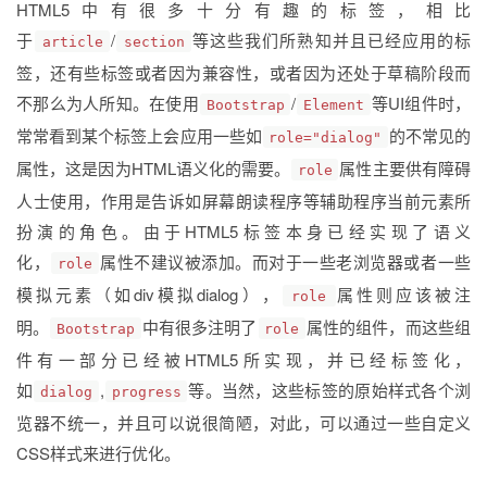
HTML5中有很多十分有趣的标签，相比
于
/
等这些我们所熟知并且已经应用的标
article
section
签，还有些标签或者因为兼容性，或者因为还处于草稿阶段而
不那么为人所知。在使用
/
等UI组件时，
Bootstrap
Element
常常看到某个标签上会应用一些如
的不常见的
role="dialog"
属性，这是因为HTML语义化的需要。
属性主要供有障碍
role
人士使用，作用是告诉如屏幕朗读程序等辅助程序当前元素所
扮演的角色。由于HTML5标签本身已经实现了语义
化，
属性不建议被添加。而对于一些老浏览器或者一些
role
模拟元素（如div模拟dialog），
属性则应该被注
role
明。
中有很多注明了
属性的组件，而这些组
Bootstrap
role
件有一部分已经被HTML5所实现，并已经标签化，
如
,
等。当然，这些标签的原始样式各个浏
dialog
progress
览器不统一，并且可以说很简陋，对此，可以通过一些自定义
CSS样式来进行优化。