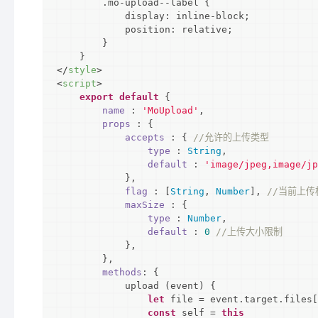
        .mo-upload--label {

            display: inline-block;

            position: relative;

        }

</
style
>
<
script
>
export
default
 {

name
 : 
'MoUpload'
,

props
 : {

accepts
 : { 
//允许的上传类型
type
 : 
String
,

default
 : 
'image/jpeg,image/jp
            },

flag
 : [
String
, 
Number
], 
//当前上
maxSize
 : {

type
 : 
Number
,

default
 : 
0
//上传大小限制
            }, 

        },

methods
: {

            upload (event) {

let
 file = event.target.files[
const
 self = 
this