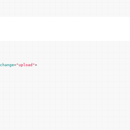
change
=
"upload"
>