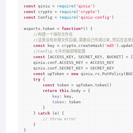
const
 qiniu = 
require
(
'qiniu'
const
 crypto = 
require
(
'crypto'
const
 Config = 
require
(
'qiniu-config'
)

exports.token = 
function
*(
) 
{

//构建一个保存文件名
//这里没有处理文件后缀,需要自己传递过来,然后在这里处
const
 key = crypto.createHash(
'md5'
).updat
//Config 七牛的秘钥等配置
const
 [ACCESS_KEY, SECRET_KEY, BUCKET] = [
    qiniu.conf.ACCESS_KEY = ACCESS_KEY

    qiniu.conf.SECRET_KEY = SECRET_KEY

const
 upToken = 
new
 qiniu.rs.PutPolicy(BUC
try
 {

const
 token = upToken.token()

return
this
.body = {

key
: key,

token
: token

        }

    } 
catch
 (e) {

// throw error
    }

}
