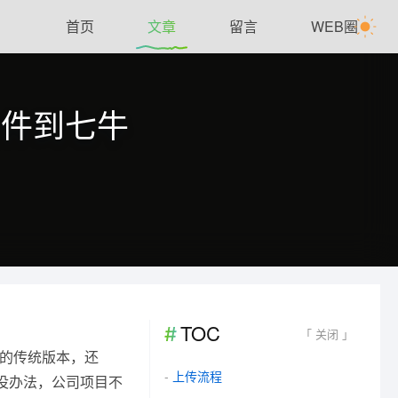
首页
文章
留言
WEB圈
传文件到七牛
TOC
「 关闭 」
的传统版本，还
上传流程
没办法，公司项目不