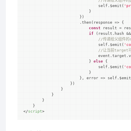
//传递给父组件的p
                                self.$emit(
'pr
                            }

                        })

                        .then(
response
 =>
 {

const
 result = res
if
 (result.hash &&
//传递给父组件的c
                                self.$emit(
'co
//让当前targe
                                event.target.v
                            } 
else
 {

                                self.$emit(
'co
                            }

                        }, error => self.$emit
                    })

                }

            }

        }

</
script
>