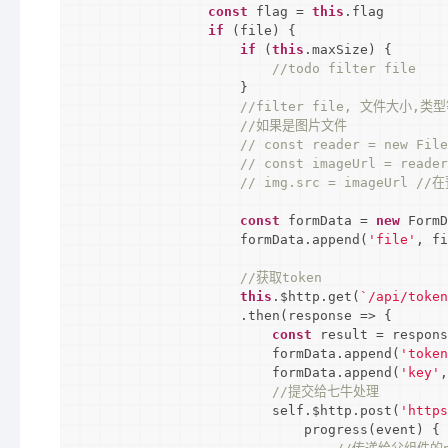
const
 flag = 
this
.flag

if
 (file) {

if
 (
this
.maxSize) {

//todo filter file
                    }

//filter file, 文件大小,类
//如果是图片文件
// const reader = new File
// const imageUrl = reade
// img.src = imageUrl 
const
 formData = 
new
 FormD
                    formData.append(
'file'
, fi
//获取token
this
.$http.get(
`/api/token
                    .then(
response
 =>
 {

const
 result = respons
                        formData.append(
'token
                        formData.append(
'key'
,
//提交给七牛处理
                        self.$http.post(
'https
                            progress(event) {
