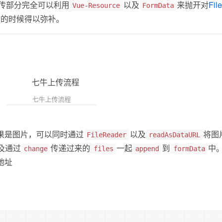
传部分完全可以利用
以及
来抛开对
Fil
Vue-Resource
FormData
构的时候得以弥补。
七牛上传流程
果是图片，可以同时通过
以及
将图
FileReader
readAsDataURL
及通过
传递过来的
一起
到
中
change
files
append
formData
地址