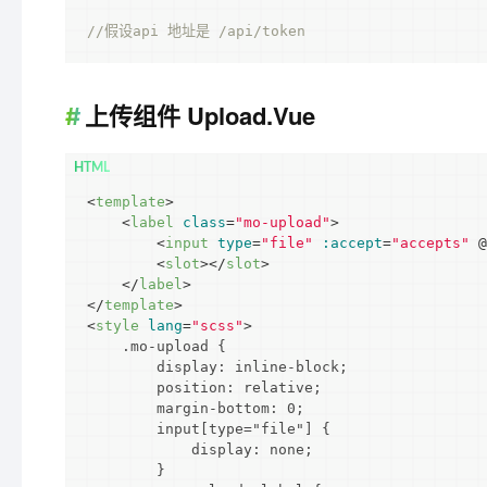
//假设api 地址是 /api/token 
上传组件 Upload.vue
<
template
>
<
label
class
=
"mo-upload"
>
<
input
type
=
"file"
:accept
=
"accepts"
 @
<
slot
>
</
slot
>
</
label
>
</
template
>
<
style
lang
=
"scss"
>
    .mo-upload {

        display: inline-block;

        position: relative;

        margin-bottom: 0;

        input[type="file"] {

            display: none;

        }
