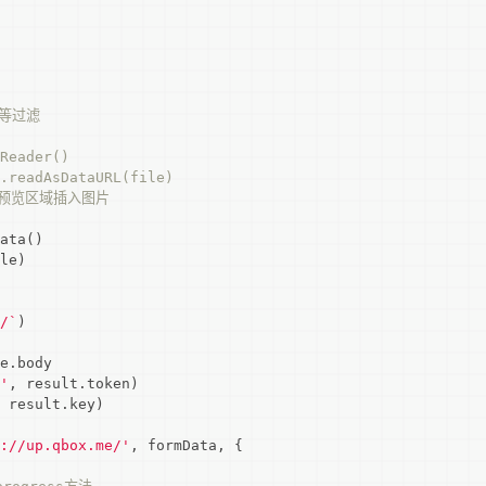
型等过滤
Reader()
r.readAsDataURL(file)
//在预览区域插入图片
ata()

le)

/`
)

e.body

'
, result.token)

 result.key)

://up.qbox.me/'
, formData, {
