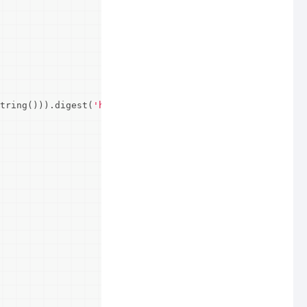
tring())).digest(
'hex'
)
