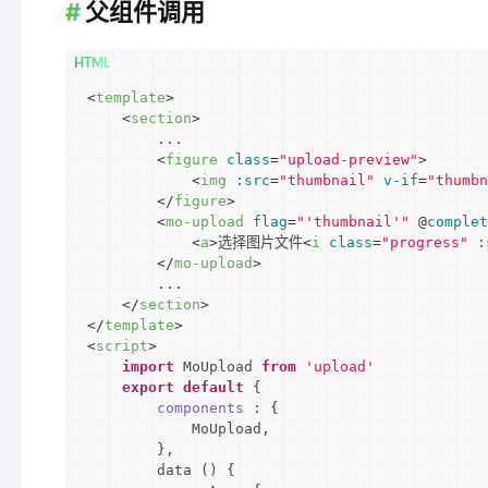
父组件调用
<
template
>
<
section
>
        ...

<
figure
class
=
"upload-preview"
>
<
img
:src
=
"thumbnail"
v-if
=
"thumbn
</
figure
>
<
mo-upload
flag
=
"'thumbnail'"
 @
complet
<
a
>
选择图片文件
<
i
class
=
"progress"
:
</
mo-upload
>
        ...

</
section
>
</
template
>
<
script
>
import
 MoUpload 
from
'upload'
export
default
 {

components
 : {

            MoUpload,

        },

        data () {
