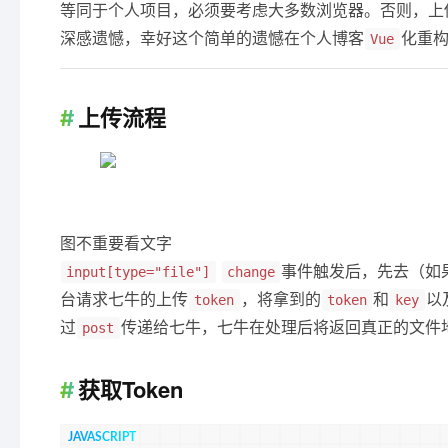
等同于个人项目，必须要考虑大多数浏览器。否则，上
深感遗憾，幸好这个简单的遗憾在个人博客
化重
Vue
上传流程
图不重要看文字
事件触发后，先去（如
input[type="file"]
change
台请求七牛的上传
，将拿到的
和
以
token
token
key
过
传递给七牛，七牛在处理后将返回真正的文件
post
获取token