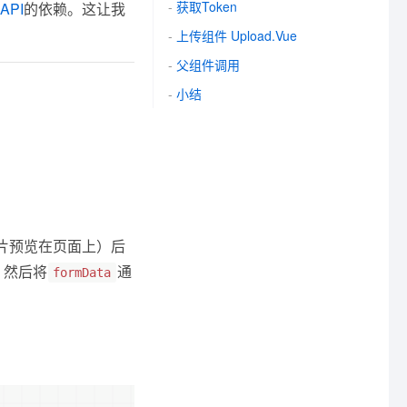
获取token
eAPI
的依赖。这让我
上传组件 Upload.vue
父组件调用
小结
片预览在页面上）后
。然后将
通
formData