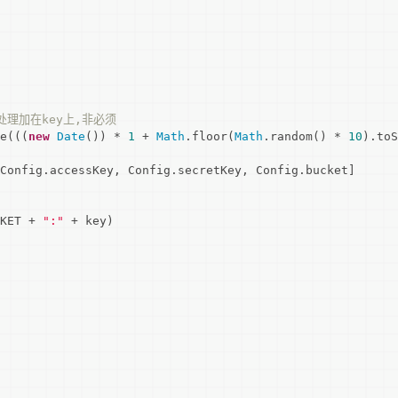
理加在key上,非必须
e(((
new
Date
()) * 
1
 + 
Math
.floor(
Math
.random() * 
10
).toS
Config.accessKey, Config.secretKey, Config.bucket] 

KET + 
":"
 + key)
