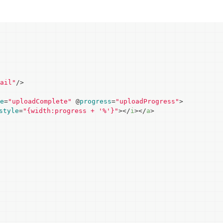
ail"
/>
e
=
"uploadComplete"
 @
progress
=
"uploadProgress"
>
style
=
"{width:progress + '%'}"
>
</
i
>
</
a
>