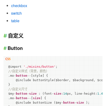
checkbox
switch
table
自定义
Button
@import 
'./mixins/button'
//自定义样式（背景，颜色）
.mo-
button
--[style] {

    @include buttonStyle($border, $background, $colo
//自定义尺寸
$my-
button
-
size
 : (font-
size
:
14
px, line-height:
1.42
.mo-
button
--[
size
] {

    @include buttonSize ($my-
button
-
size
 );
