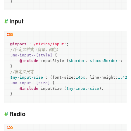
}
Input
@import
'./mixins/input'
//自定义样式（背景，颜色）
.mo-input--
[style]
 {

@include
 inputStyle (
$border
, 
$focusBorder
);

//自定义尺寸
$my-input-size
 : (font-size:
14px
, line-height:
1.428
.mo-input--
[size]
 {

@include
 inputSize (
$my-input-size
);

}
Radio