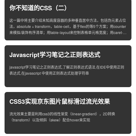
你不知道的CSS（二）
这一篇中将主要介绍未知高度容器的多种垂直居中方法，包括伪元素占位
法，absolute + transform，table-cell，基于flex的等5个方案；用counter
来模拟/装饰有序清单；用table-layout来控制表格单元格宽度；用caret-
color来自定义光标的样式；用user-select来禁用文本选中
Javascript学习笔记之正则表达式
javascript学习笔记之正则表达式,了解正则表达式语法,在IDE中使用正则
表达式,在javascript 中使用正则表达式处理字符串
CSS3实现京东图片鼠标滑过流光效果
流光效果主要是利用css3的线性渐变（linear-gradient），2D转换
（transform）以及倾斜（skew）配合hover来实现