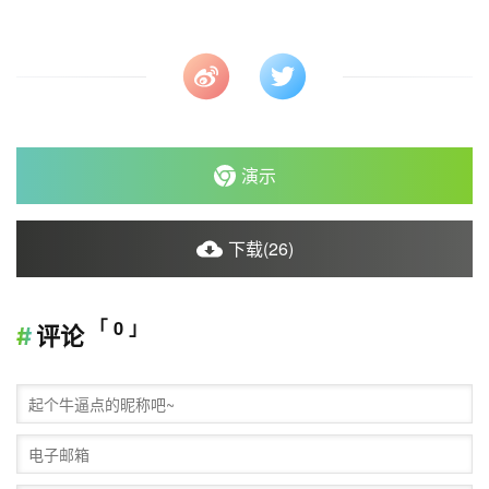
演示
下载(26)
「 0 」
评论