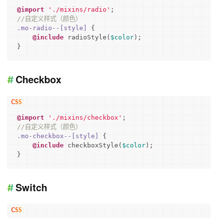
@import
'./mixins/radio'
//自定义样式（颜色）
.mo-radio--
[style]
 {

@include
 radioStyle(
$color
);

}
Checkbox
@import
'./mixins/checkbox'
//自定义样式（颜色）
.mo-checkbox--
[style]
 {

@include
 checkboxStyle(
$color
);

}
Switch