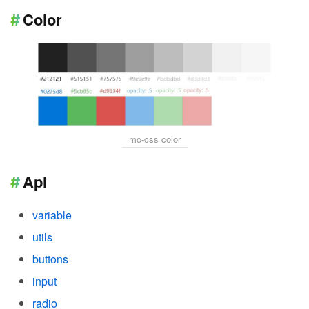
Color
mo-css color
Api
variable
utils
buttons
input
radio