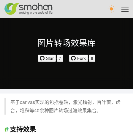
首页
图片转场效果库
文章
Star
7
Fork
6
留言
WEB圈
基于canvas实现的包括卷轴，激光镭射，百叶窗，齿
合，堆积等40余种图片转场过渡效果集合。
支持效果