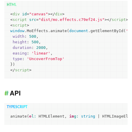
<
div
id
=
"canvas"
>
</
div
>
<
script
src
=
"dist/mo.effects.c79ef24.js"
>
</
script
>
<
script
>
window
.MoEffects.animate(
document
.getElementById(
'c
width
: 
500
,

height
: 
500
,

duration
: 
2000
,

easing
: 
'linear'
,

type
: 
'UncoverFromTop'
</
script
>
API
animate(
e
l:
 HTMLElement, 
im
g:
string
 | HTMLImageEle