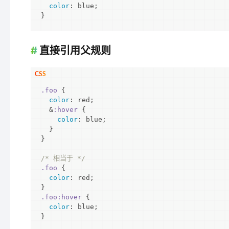
color
: blue;

}
直接引用父规则
.foo
 {

color
: red;

  &
:hover
 {

color
: blue;

  }

}

/* 相当于 */
.foo
 {

color
: red;

.foo
:hover
 {

color
: blue;

}