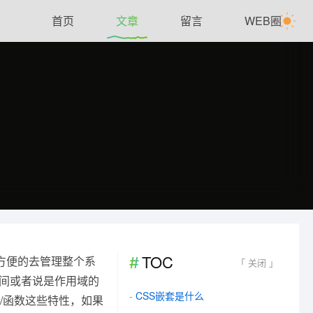
首页
文章
留言
WEB圈
TOC
很方便的去管理整个系
「 关闭 」
空间或者说是作用域的
CSS嵌套是什么
句/函数这些特性，如果