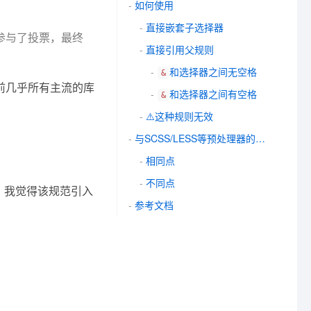
如何使用
直接嵌套子选择器
个人参与了投票，最终
直接引用父规则
和选择器之间无空格
&
目前几乎所有主流的库
和选择器之间有空格
&
⚠️这种规则无效
与SCSS/LESS等预处理器的异同
相同点
不同点
，我觉得该规范引入
参考文档