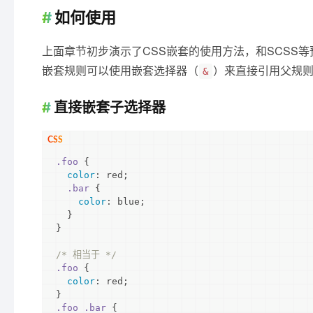
如何使用
上面章节初步演示了CSS嵌套的使用方法，和SCSS
嵌套规则可以使用嵌套选择器（
）来直接引用父规则
&
直接嵌套子选择器
.foo
 {

color
: red;

.bar
 {

color
: blue;

  }

}

/* 相当于 */
.foo
 {

color
: red;

.foo
.bar
 {
